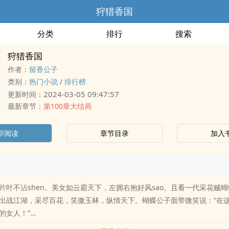
狩猎香国
分类
排行
搜索
狩猎香国
作者：
留香公子
类别：
热门小说
/
排行榜
2024-03-05 09:47:57
更新时间：
最新章节：
第100章大结局
即阅读
章节目录
加入
片叶不沾shen。美女如云霸天下，左拥右抱好风sao。且看一代采花贼
出战江湖，采尽百花，笑傲玉林，纵情天下。蝴蝶公子面带微笑说：“在
的女人！”…