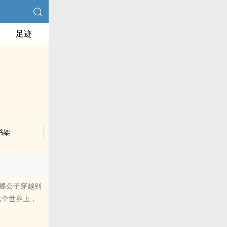
足迹
书架
蝴蝶公子穿越到
这个世界上，