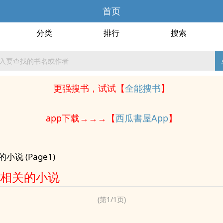
首页
分类
排行
搜索
更强搜书，试试【
全能搜书
】
app下载→→→【
西瓜書屋App
】
小说 (Page1)
相关的小说
(第
1
/
1
页)