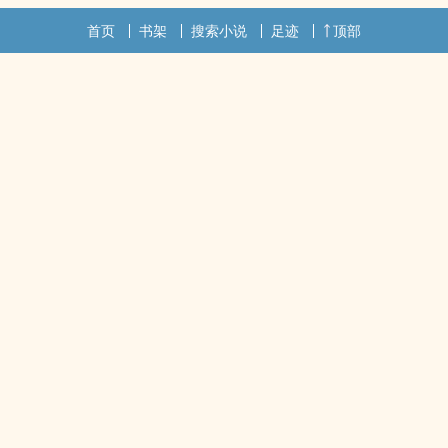
首页
书架
搜索小说
足迹
顶部