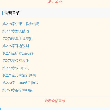
展开全部
饰都不zuo，活该他要被妈妈报复。还好妈妈报复爸爸的方法，是和
我亲re，而不是自己也去找个男人出轨。…
最新章节
第278章中琊一样大结局
第277章女人荫动
第276章单手撑着[ti
第275章耳边说别
第274章听楼xia动静
第273章仅有衣服
第272章农ju什么
第271章没有靠近过来
第270章一tou钻了jin去
第269章要个shui袋
查看全部章节