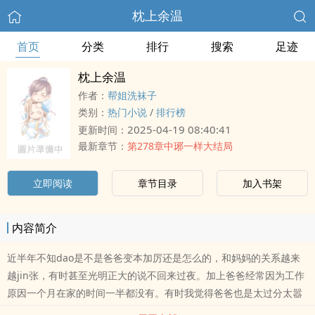
枕上余温
首页
分类
排行
搜索
足迹
枕上余温
作者：
帮姐洗袜子
类别：
热门小说
/
排行榜
2025-04-19 08:40:41
更新时间：
最新章节：
第278章中琊一样大结局
立即阅读
章节目录
加入书架
内容简介
近半年不知dao是不是爸爸变本加厉还是怎么的，和妈妈的关系越来
越jin张，有时甚至光明正大的说不回来过夜。加上爸爸经常因为工作
原因一个月在家的时间一半都没有。有时我觉得爸爸也是太过分太嚣
张，朋友圈里面爸爸发的照片，总有几个女人会来点赞评论。这点掩