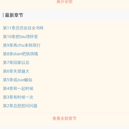
展开全部
意思的，比在寝室打游戏強多了
最新章节
第11章历历在目全书终
第10章把tou埋怀里
第9章再chu来韩琪行
第8章dian吧韩琪哦
第7章回家以后
第6章失望越大
第5章或zuo贼似
第4章和一起时候
第3章有时候一次
第2章总想想问问题
查看全部章节