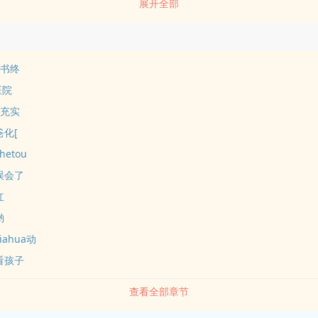
展开全部
耆书终
医院
里充实
爸化[
etou
误会了
红
哟
ahua动
看孩子
查看全部章节