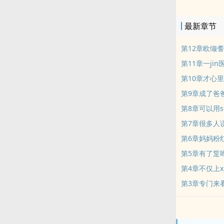
最新章节
第12章欧缬
第11章一jin
第10章才心
第9章成了爸
第8章可以用sh
第7章很多人
第6章妈妈粉
第5章有了踅
第4章不仅上xi
第3章专门来