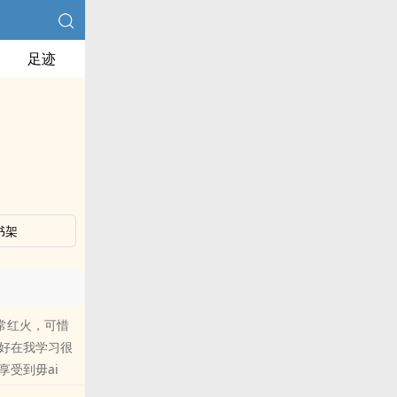
足迹
书架
常红火，可惜
好在我学习很
受到毋ai