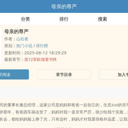
母亲的尊严
分类
排行
搜索
母亲的尊严
作者：
山右者
类别：
热门小说
/
排行榜
2025-08-12 18:29:29
更新时间：
最新章节：
第12章欧缬耆书终
即阅读
章节目录
加入
司的董事长兼总经理，这家公司是妈妈和爸爸一起创立的，生意zuo的非
岁那年，爸爸因车祸去世了，妈妈对我一直非常严厉，很少给我个笑脸，
长会，都给妈妈脸上挣了光，只有这时，妈妈才对我显得格外温柔，让我享